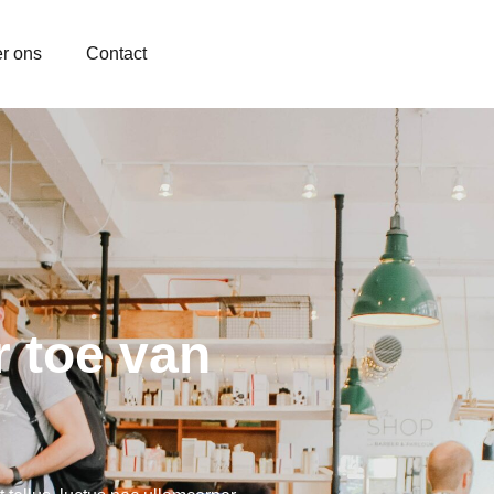
r ons
Contact
r toe van