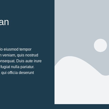
van
d do eiusmod tempor
im veniam, quis nostrud
onsequat. Duis aute irure
fugiat nulla pariatur.
 qui officia deserunt