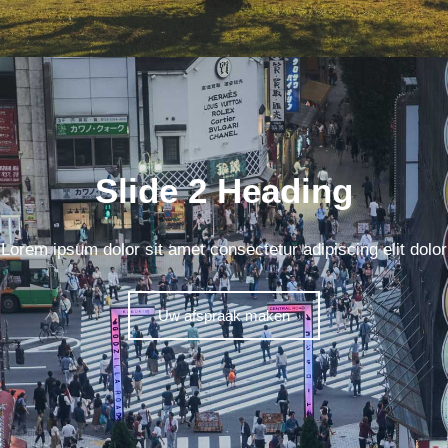
Slide 2 Heading
Lorem ipsum dolor sit amet consectetur adipiscing elit dolor
Uw afspraak maken