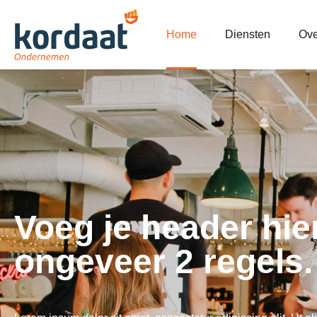
Home
Diensten
Ove
Voeg je header hie
ongeveer 2 regels.